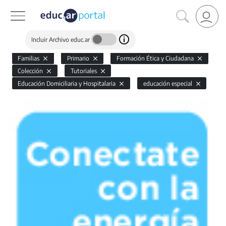
Incluir Archivo educ.ar
Familias
Primario
Formación Ética y Ciudadana
Colección
Tutoriales
Educación Domiciliaria y Hospitalaria
educación especial