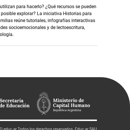
 utilizan para hacerlo? ¿Qué recursos se pueden
osible explorar? La iniciativa Historias para
ilias reúne tutoriales, infografías interactivas
ades socioemocionales y de lectoescritura,
ología.
©
educ.ar
Todos los derechos reservados. Educ.ar SAU