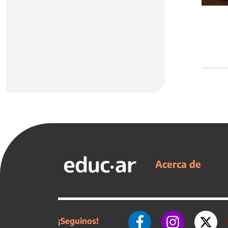
Acerca de
¡Seguinos!