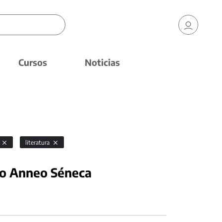
Cursos
Noticias
a
literatura
io Anneo Séneca