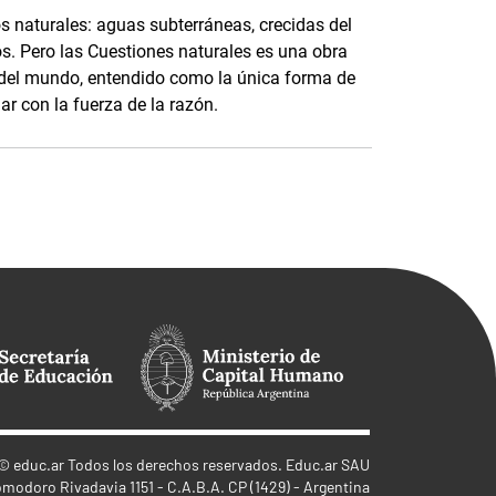
 naturales: aguas subterráneas, crecidas del
os. Pero las Cuestiones naturales es una obra
 del mundo, entendido como la única forma de
r con la fuerza de la razón.
©
educ.ar
Todos los derechos reservados. Educ.ar SAU
omodoro Rivadavia 1151 - C.A.B.A. CP (1429) - Argentina