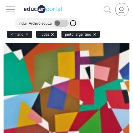
Incluir Archivo educ.ar
Primario
Todas
pintor argentino