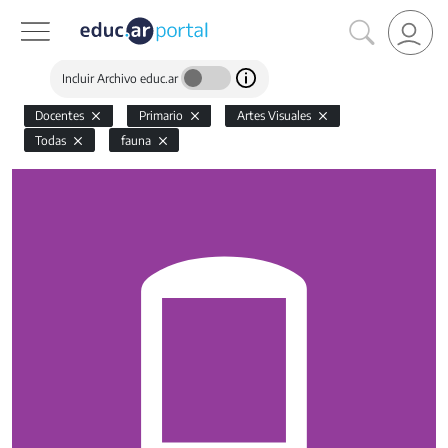
Incluir Archivo educ.ar
Docentes
Primario
Artes Visuales
Todas
fauna