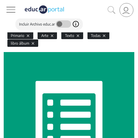
Incluir Archivo educ.ar
Primario
Arte
Texto
Todas
libro álbum