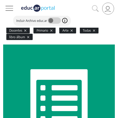
Incluir Archivo educ.ar
Docentes
Primario
Arte
Todas
libro álbum