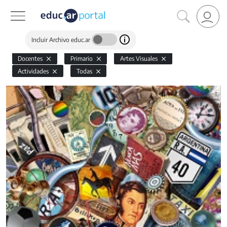
Incluir Archivo educ.ar
Docentes
Primario
Artes Visuales
Actividades
Todas