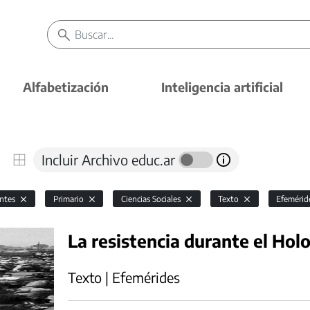
Alfabetización
Inteligencia artificial
Incluir Archivo educ.ar
antes
Primario
Ciencias Sociales
Texto
Efemérid
La resistencia durante el Hol
Texto | Efemérides