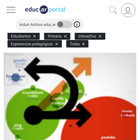
Incluir Archivo educ.ar
Estudiantes
Primario
Interactivo
Experiencias pedagógicas
Todas