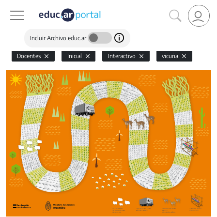
Incluir Archivo educ.ar
Docentes
Inicial
Interactivo
vicuña