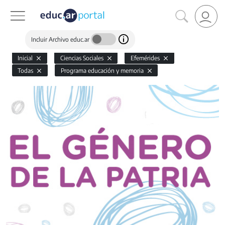
Incluir Archivo educ.ar
Inicial
Ciencias Sociales
Efemérides
Todas
Programa educación y memoria