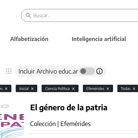
Alfabetización
Inteligencia artificial
Incluir Archivo educ.ar
es
Inicial
Ciencia Política
Efemérides
Todas
El género de la patria
Colección | Efemérides