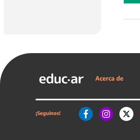
Acerca de
¡Seguinos!