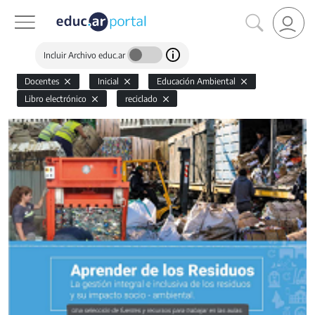
Incluir Archivo educ.ar
Docentes
Inicial
Educación Ambiental
Libro electrónico
reciclado