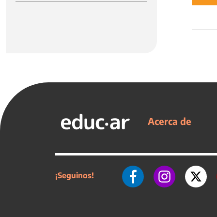
Acerca de
¡Seguinos!