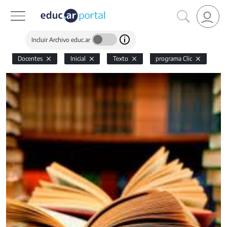
Incluir Archivo educ.ar
Docentes
Inicial
Texto
programa Clic