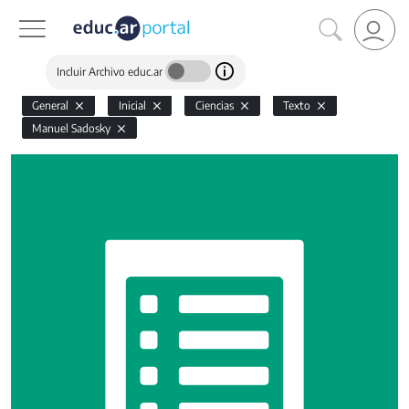
Incluir Archivo educ.ar
General
Inicial
Ciencias
Texto
Manuel Sadosky