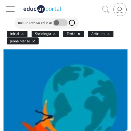
Incluir Archivo educ.ar
Inicial
Sociología
Texto
Artículos
Juana Manso