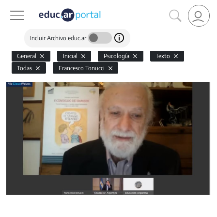
Incluir Archivo educ.ar
General
Inicial
Psicología
Texto
Todas
Francesco Tonucci