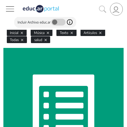
Incluir Archivo educ.ar
Inicial
Música
Texto
Artículos
Todas
salud