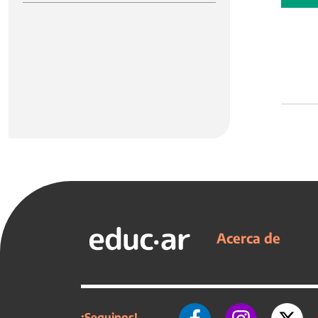
Acerca de
¡Seguinos!