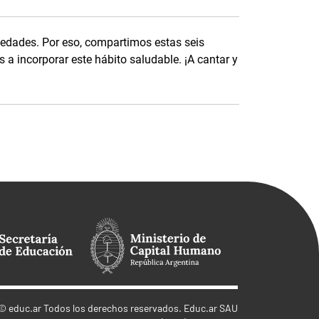
medades. Por eso, compartimos estas seis
 incorporar este hábito saludable. ¡A cantar y
©
educ.ar
Todos los derechos reservados. Educ.ar SAU