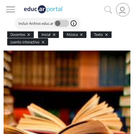
Incluir Archivo educ.ar
Docentes
Inicial
Música
Texto
cuento interactivo