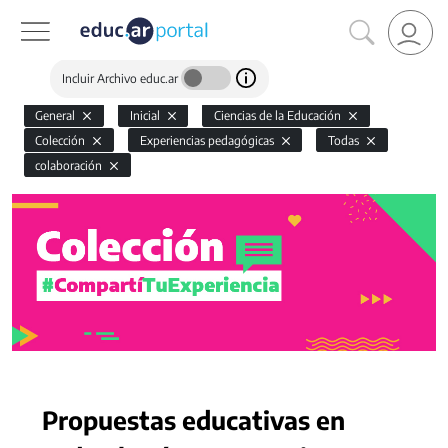
Incluir Archivo educ.ar
General
Inicial
Ciencias de la Educación
Colección
Experiencias pedagógicas
Todas
colaboración
Propuestas educativas en