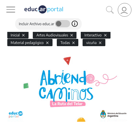
Incluir Archivo educ.ar
Inicial
Artes Audiovisuales
Interactivo
Material pedagógico
Todas
vicuña