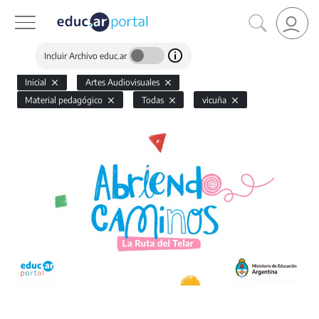
Incluir Archivo educ.ar
Inicial
Artes Audiovisuales
Material pedagógico
Todas
vicuña