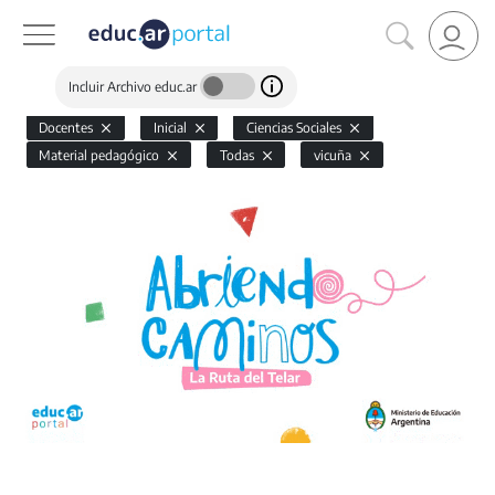
Incluir Archivo educ.ar
Docentes
Inicial
Ciencias Sociales
Material pedagógico
Todas
vicuña