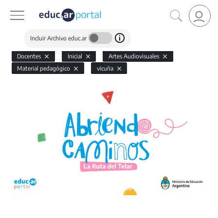
Incluir Archivo educ.ar
Docentes
Inicial
Artes Audiovisuales
Material pedagógico
vicuña