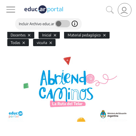
Incluir Archivo educ.ar
Docentes
Inicial
Material pedagógico
Todas
vicuña