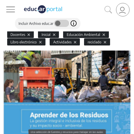
Incluir Archivo educ.ar
Docentes
Inicial
Educación Ambiental
Libro electrónico
Actividades
reciclado