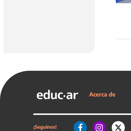
Acerca de
¡Seguinos!