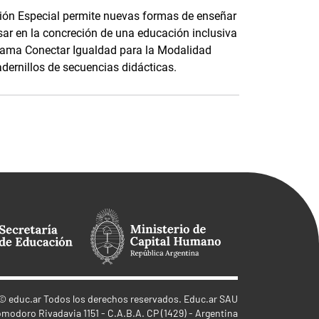
ción Especial permite nuevas formas de enseñar
ar en la concreción de una educación inclusiva
ograma Conectar Igualdad para la Modalidad
dernillos de secuencias didácticas.
©
educ.ar
Todos los derechos reservados. Educ.ar SAU
omodoro Rivadavia 1151 - C.A.B.A. CP (1429) - Argentina