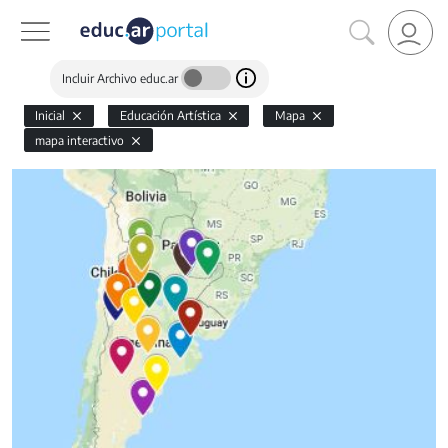
Incluir Archivo educ.ar
Inicial
Educación Artística
Mapa
mapa interactivo