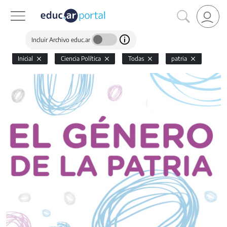
Incluir Archivo educ.ar
Inicial
Ciencia Política
Todas
patria