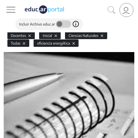
Incluir Archivo educ.ar
Docentes
Inicial
Ciencias Naturales
Todas
eficiencia energética