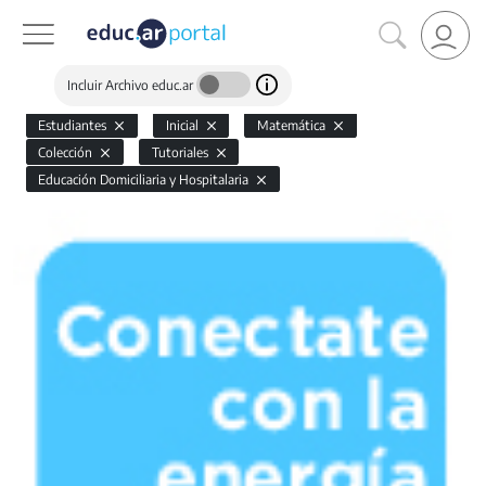
Incluir Archivo educ.ar
Estudiantes
Inicial
Matemática
Colección
Tutoriales
Educación Domiciliaria y Hospitalaria