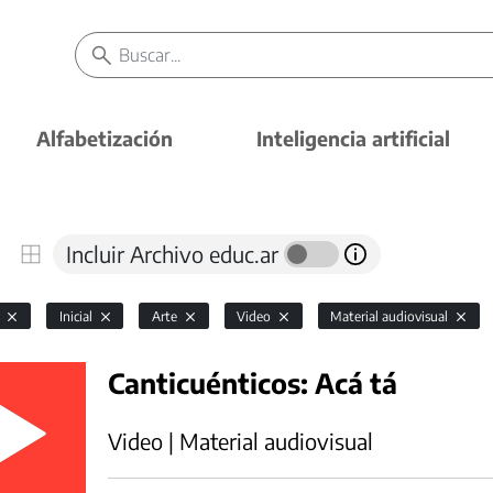
Alfabetización
Inteligencia artificial
Incluir Archivo educ.ar
l
Inicial
Arte
Video
Material audiovisual
Canticuénticos: Acá tá
Video | Material audiovisual