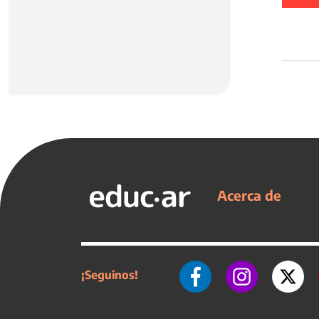
Acerca de
¡Seguinos!