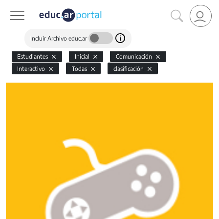
Incluir Archivo educ.ar
Estudiantes
Inicial
Comunicación
Interactivo
Todas
clasificación