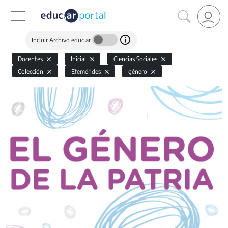
Incluir Archivo educ.ar
Docentes
Inicial
Ciencias Sociales
Colección
Efemérides
género