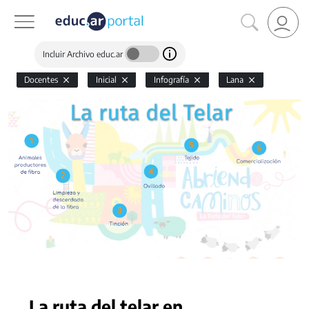
Incluir Archivo educ.ar
Docentes
Inicial
Infografía
Lana
La ruta del telar en