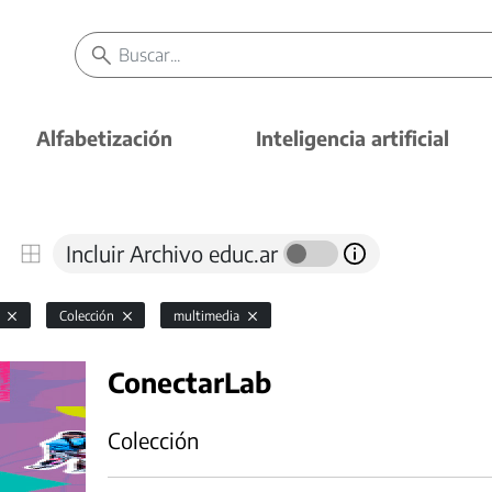
Alfabetización
Inteligencia artificial
Incluir Archivo educ.ar
l
Colección
multimedia
ConectarLab
Colección