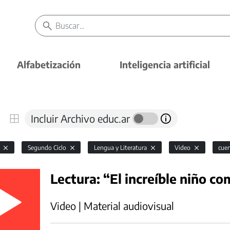
Alfabetización
Inteligencia artificial
Incluir Archivo educ.ar
l
Segundo Ciclo
Lengua y Literatura
Video
cuen
Lectura: “El increíble niño co
Video | Material audiovisual