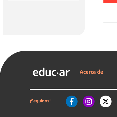
Acerca de
¡Seguinos!