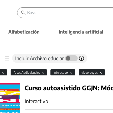
Alfabetización
Inteligencia artificial
Incluir Archivo educ.ar
l
Artes Audiovisuales
Interactivo
videojuegos
Curso autoasistido GGJN: Mó
Interactivo