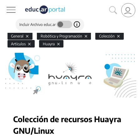
Incluir Archivo educ.ar
General
Robótica y Programación
Colección
Artículos
Huayra
Colección de recursos Huayra
GNU/Linux