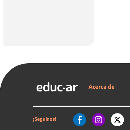
Acerca de
¡Seguinos!