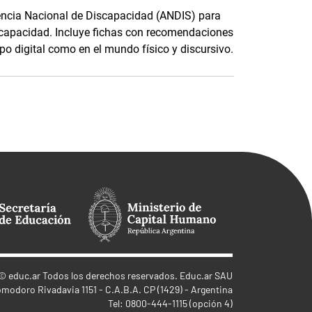
gencia Nacional de Discapacidad (ANDIS) para
iscapacidad. Incluye fichas con recomendaciones
po digital como en el mundo físico y discursivo.
©
educ.ar
Todos los derechos reservados. Educ.ar SAU
omodoro Rivadavia 1151 - C.A.B.A. CP (1429) - Argentina
Tel: 0800-444-1115 (opción 4)