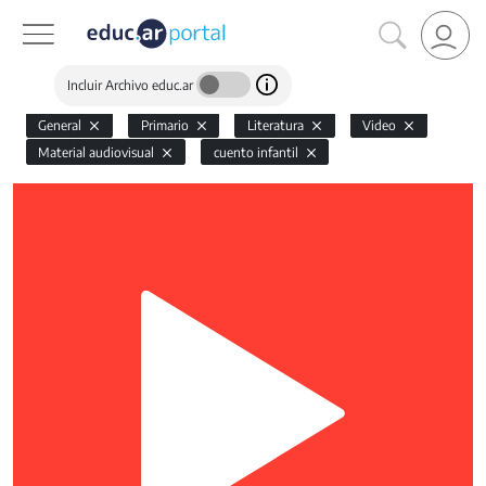
Incluir Archivo educ.ar
General
Primario
Literatura
Video
Material audiovisual
cuento infantil