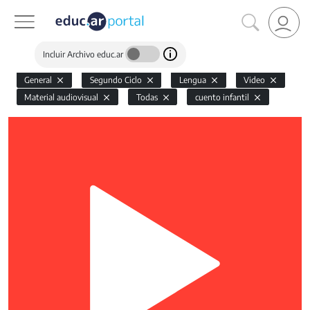
Incluir Archivo educ.ar
General
Segundo Ciclo
Lengua
Video
Material audiovisual
Todas
cuento infantil