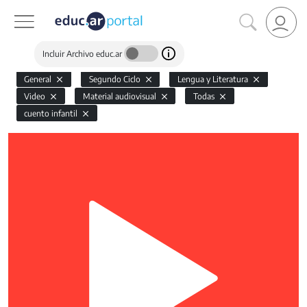
Incluir Archivo educ.ar
General
Segundo Ciclo
Lengua y Literatura
Video
Material audiovisual
Todas
cuento infantil