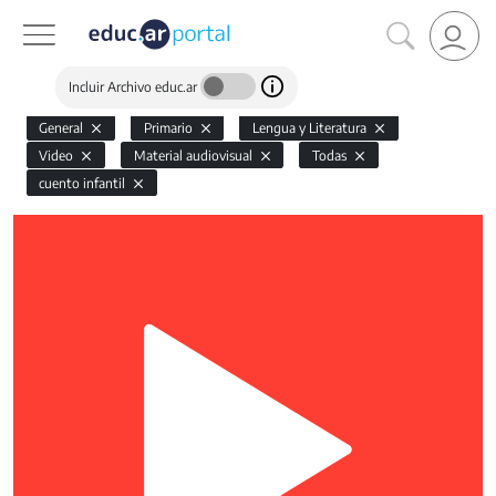
Incluir Archivo educ.ar
General
Primario
Lengua y Literatura
Video
Material audiovisual
Todas
cuento infantil