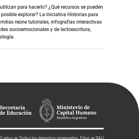
 utilizan para hacerlo? ¿Qué recursos se pueden
osible explorar? La iniciativa Historias para
ilias reúne tutoriales, infografías interactivas
ades socioemocionales y de lectoescritura,
ología.
©
educ.ar
Todos los derechos reservados. Educ.ar SAU