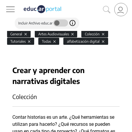
Incluir Archivo educ.ar
General
Artes Audiovisuales
Colección
Tutoriales
Todas
alfabetización digital
Crear y aprender con
narrativas digitales
Colección
Contar historias es un arte. ¿Qué herramientas se
utilizan para hacerlo? ¿Qué recursos se pueden
usan en cada tipo de proyecto? ¿Qué formatos es